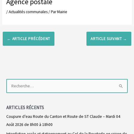
Agence postale
/
Actualités communales
/ Par
Mairie
←
ARTICLE PRÉCÉDENT
ARTICLE SUIVANT
→
R
e
c
ARTICLES RÉCENTS
h
Coupure d’eau Route du Canton et Route de ST Claude – Mardi 04
e
Août 2026 de 8h00 à 18h00
r
Interdiction accès et stationnement au Col de la Pousterle en raison de