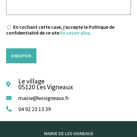
En cochant cette case, j’accepte la Politique de
confidentialité de ce site
En savoir plus
.
V
e
u
i
l
l
e
Le village
z
05120 Les Vigneaux
l
a
mairie@lesvigneaux.fr
i
04 92 23 13 39
s
s
e
r
c
MAIRIE DE LES VIGNEAUX