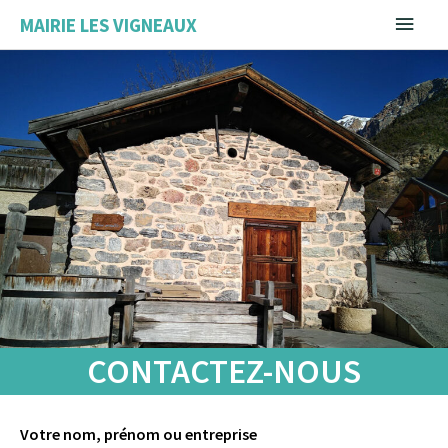
Aller
Menu
MAIRIE LES VIGNEAUX
au
contenu
princ
CONTACTEZ-NOUS
Votre nom, prénom ou entreprise