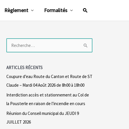
Rechercher
Règlement
Formalités
R
e
c
ARTICLES RÉCENTS
h
Coupure d’eau Route du Canton et Route de ST
e
Claude – Mardi 04 Août 2026 de 8h00 à 18h00
r
Interdiction accès et stationnement au Col de
c
la Pousterle en raison de l’incendie en cours
h
Réunion du Conseil municipal du JEUDI 9
e
JUILLET 2026
r