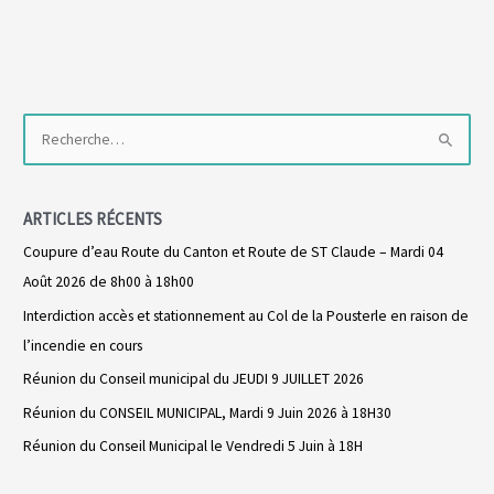
R
e
c
ARTICLES RÉCENTS
h
Coupure d’eau Route du Canton et Route de ST Claude – Mardi 04
e
Août 2026 de 8h00 à 18h00
r
Interdiction accès et stationnement au Col de la Pousterle en raison de
c
l’incendie en cours
h
Réunion du Conseil municipal du JEUDI 9 JUILLET 2026
e
r
Réunion du CONSEIL MUNICIPAL, Mardi 9 Juin 2026 à 18H30
Réunion du Conseil Municipal le Vendredi 5 Juin à 18H
: