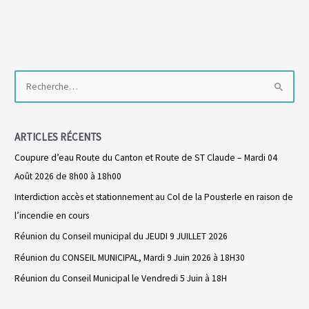
R
e
c
ARTICLES RÉCENTS
h
Coupure d’eau Route du Canton et Route de ST Claude – Mardi 04
e
Août 2026 de 8h00 à 18h00
r
Interdiction accès et stationnement au Col de la Pousterle en raison de
c
l’incendie en cours
h
Réunion du Conseil municipal du JEUDI 9 JUILLET 2026
e
r
Réunion du CONSEIL MUNICIPAL, Mardi 9 Juin 2026 à 18H30
Réunion du Conseil Municipal le Vendredi 5 Juin à 18H
: