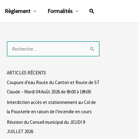
Rechercher
Règlement
Formalités
R
e
c
ARTICLES RÉCENTS
h
Coupure d’eau Route du Canton et Route de ST
e
Claude – Mardi 04 Août 2026 de 8h00 à 18h00
r
Interdiction accès et stationnement au Col de
c
la Pousterle en raison de l’incendie en cours
h
Réunion du Conseil municipal du JEUDI 9
e
JUILLET 2026
r