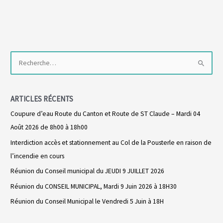
R
e
c
ARTICLES RÉCENTS
h
Coupure d’eau Route du Canton et Route de ST Claude – Mardi 04
e
Août 2026 de 8h00 à 18h00
r
Interdiction accès et stationnement au Col de la Pousterle en raison de
c
l’incendie en cours
h
Réunion du Conseil municipal du JEUDI 9 JUILLET 2026
e
r
Réunion du CONSEIL MUNICIPAL, Mardi 9 Juin 2026 à 18H30
Réunion du Conseil Municipal le Vendredi 5 Juin à 18H
: