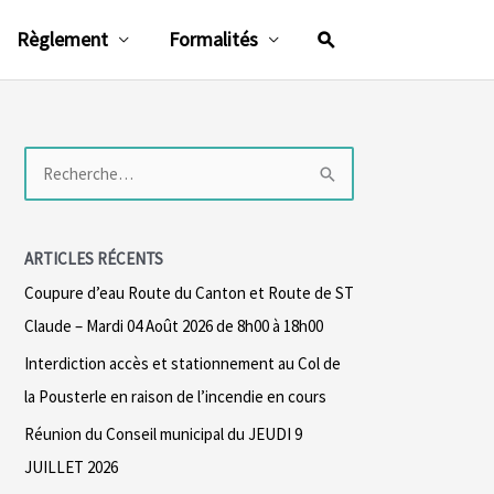
Rechercher
Règlement
Formalités
R
e
c
ARTICLES RÉCENTS
h
Coupure d’eau Route du Canton et Route de ST
e
Claude – Mardi 04 Août 2026 de 8h00 à 18h00
r
Interdiction accès et stationnement au Col de
c
la Pousterle en raison de l’incendie en cours
h
Réunion du Conseil municipal du JEUDI 9
e
JUILLET 2026
r