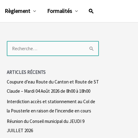
Rechercher
Règlement
Formalités
R
e
c
ARTICLES RÉCENTS
h
Coupure d’eau Route du Canton et Route de ST
e
Claude – Mardi 04 Août 2026 de 8h00 à 18h00
r
Interdiction accès et stationnement au Col de
c
la Pousterle en raison de l’incendie en cours
h
Réunion du Conseil municipal du JEUDI 9
e
JUILLET 2026
r