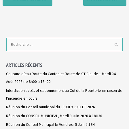
R
e
c
ARTICLES RÉCENTS
h
Coupure d’eau Route du Canton et Route de ST Claude – Mardi 04
e
Août 2026 de 8h00 à 18h00
r
Interdiction accès et stationnement au Col de la Pousterle en raison de
c
l’incendie en cours
h
Réunion du Conseil municipal du JEUDI 9 JUILLET 2026
e
r
Réunion du CONSEIL MUNICIPAL, Mardi 9 Juin 2026 à 18H30
Réunion du Conseil Municipal le Vendredi 5 Juin à 18H